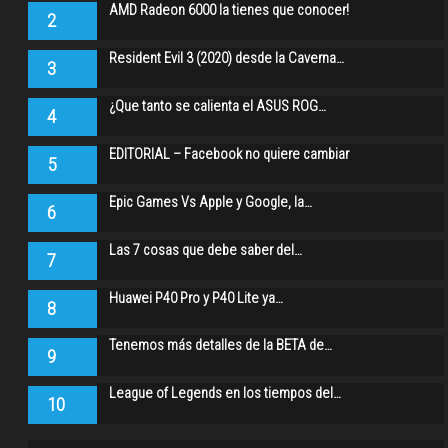
AMD Radeon 6000 la tienes que conocer!
2
Resident Evil 3 (2020) desde la Caverna…
3
¿Que tanto se calienta el ASUS ROG…
4
EDITORIAL – Facebook no quiere cambiar
5
Epic Games Vs Apple y Google, la…
6
Las 7 cosas que debe saber del…
7
Huawei P40 Pro y P40 Lite ya…
8
Tenemos más detalles de la BETA de…
9
League of Legends en los tiempos del…
10