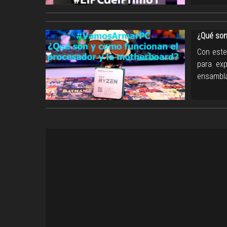
¿Qué son
Con este
para ex
ensambla