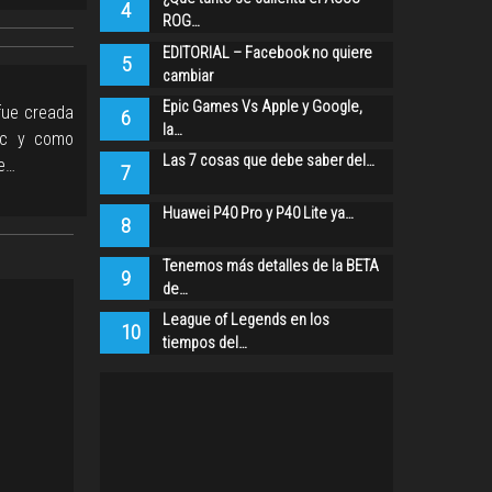
4
ROG…
EDITORIAL – Facebook no quiere
5
cambiar
Epic Games Vs Apple y Google,
fue creada
6
la…
pc y como
Las 7 cosas que debe saber del…
re…
7
Huawei P40 Pro y P40 Lite ya…
8
Tenemos más detalles de la BETA
9
de…
League of Legends en los
10
tiempos del…