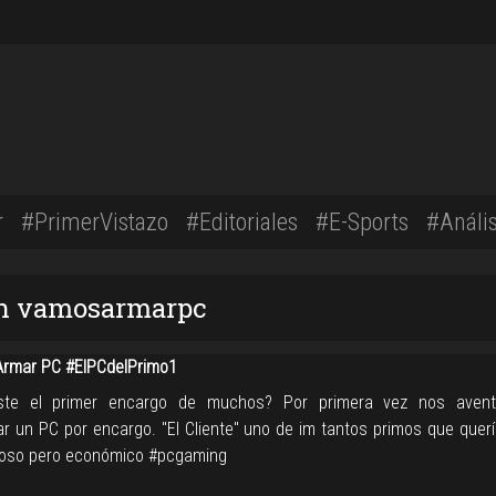
r
#PrimerVistazo
#Editoriales
#E-Sports
#Anális
con vamosarmarpc
rmar PC #ElPCdelPrimo1
ste el primer encargo de muchos? Por primera vez nos aven
r un PC por encargo. "El Cliente" uno de im tantos primos que querí
oso pero económico #pcgaming