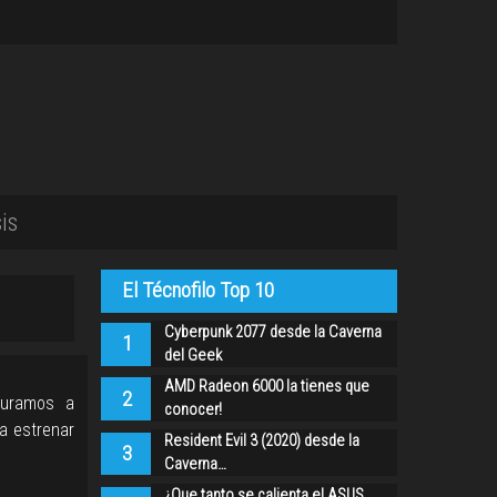
is
El Técnofilo Top 10
Cyberpunk 2077 desde la Caverna
1
del Geek
AMD Radeon 6000 la tienes que
2
turamos a
conocer!
a estrenar
Resident Evil 3 (2020) desde la
3
Caverna…
¿Que tanto se calienta el ASUS