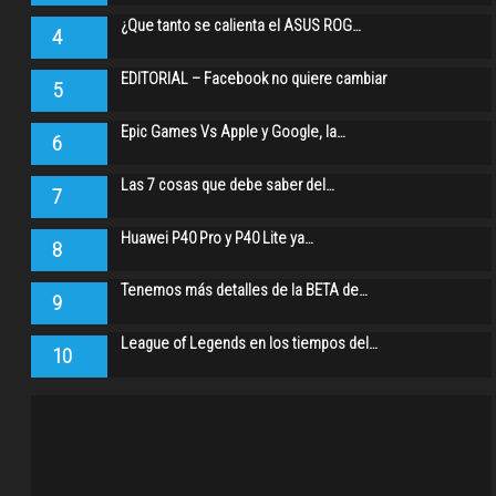
¿Que tanto se calienta el ASUS ROG…
4
EDITORIAL – Facebook no quiere cambiar
5
Epic Games Vs Apple y Google, la…
6
Las 7 cosas que debe saber del…
7
Huawei P40 Pro y P40 Lite ya…
8
Tenemos más detalles de la BETA de…
9
League of Legends en los tiempos del…
10