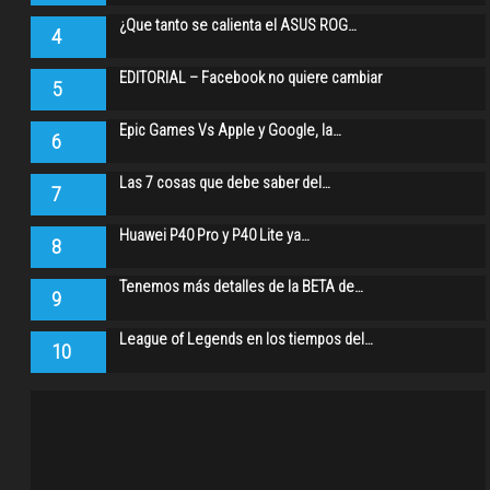
¿Que tanto se calienta el ASUS ROG…
4
EDITORIAL – Facebook no quiere cambiar
5
Epic Games Vs Apple y Google, la…
6
Las 7 cosas que debe saber del…
7
Huawei P40 Pro y P40 Lite ya…
8
Tenemos más detalles de la BETA de…
9
League of Legends en los tiempos del…
10