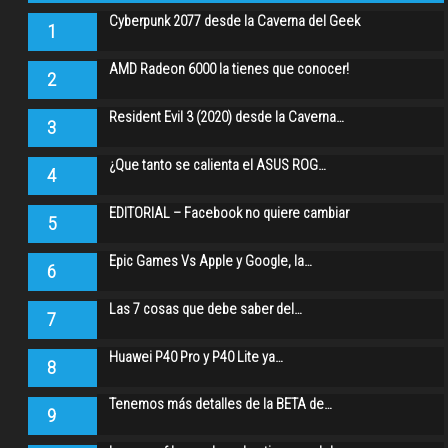
Cyberpunk 2077 desde la Caverna del Geek
1
AMD Radeon 6000 la tienes que conocer!
2
Resident Evil 3 (2020) desde la Caverna…
3
¿Que tanto se calienta el ASUS ROG…
4
EDITORIAL – Facebook no quiere cambiar
5
Epic Games Vs Apple y Google, la…
6
Las 7 cosas que debe saber del…
7
Huawei P40 Pro y P40 Lite ya…
8
Tenemos más detalles de la BETA de…
9