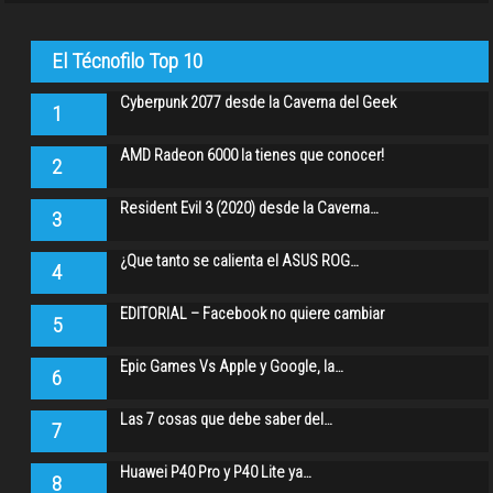
El Técnofilo Top 10
Cyberpunk 2077 desde la Caverna del Geek
1
AMD Radeon 6000 la tienes que conocer!
2
Resident Evil 3 (2020) desde la Caverna…
3
¿Que tanto se calienta el ASUS ROG…
4
EDITORIAL – Facebook no quiere cambiar
5
Epic Games Vs Apple y Google, la…
6
Las 7 cosas que debe saber del…
7
Huawei P40 Pro y P40 Lite ya…
8