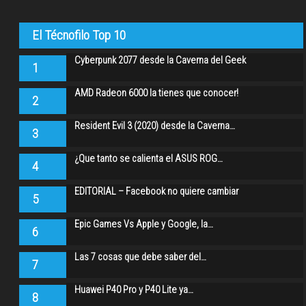
El Técnofilo Top 10
Cyberpunk 2077 desde la Caverna del Geek
1
AMD Radeon 6000 la tienes que conocer!
2
Resident Evil 3 (2020) desde la Caverna…
3
¿Que tanto se calienta el ASUS ROG…
4
EDITORIAL – Facebook no quiere cambiar
5
Epic Games Vs Apple y Google, la…
6
Las 7 cosas que debe saber del…
7
Huawei P40 Pro y P40 Lite ya…
8