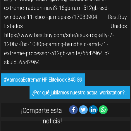
extreme-radeon-navi3-16gb-ram-512gb-ssd-
windows-11-xbox-gamepass/17083904 BestBuy
Estados Unidos
https://www.bestbuy.com/site/asus-rog-ally-7-
120hz-fhd-1080p-gaming-handheld-amd-z1-
extreme-processor-512gb-white/6542964.p?
skuId=6542964
#VamosaEstremar HP Elitebook 845 G9
¿Por qué jubilamos nuestro actual workstation?…
¡Comparte esta
noticia!