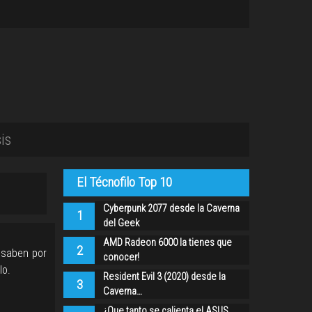
is
El Técnofilo Top 10
Cyberpunk 2077 desde la Caverna
1
del Geek
AMD Radeon 6000 la tienes que
2
 saben por
conocer!
lo.
Resident Evil 3 (2020) desde la
3
Caverna…
¿Que tanto se calienta el ASUS