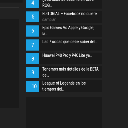
4
ROG…
EDITORIAL – Facebook no quiere
5
cambiar
Epic Games Vs Apple y Google,
6
la…
Las 7 cosas que debe saber del…
7
Huawei P40 Pro y P40 Lite ya…
8
Tenemos más detalles de la BETA
9
de…
League of Legends en los
10
tiempos del…