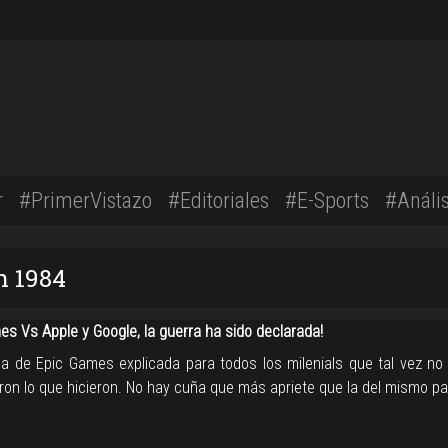
r
#PrimerVistazo
#Editoriales
#E-Sports
#Anális
n 1984
es Vs Apple y Google, la guerra ha sido declarada!
ia de Epic Games explicada para todos los milenials que tal vez no
ron lo que hicieron. No hay cuña que más apriete que la del mismo pa