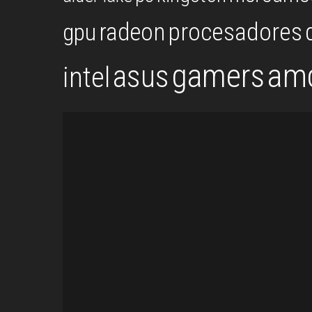
procesadores
gpu
radeon
gamers
am
asus
intel