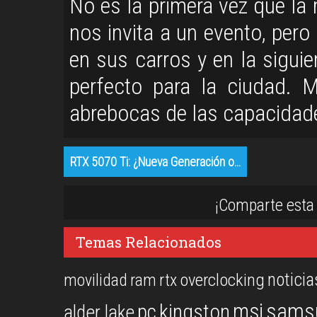
No es la primera vez que la
nos invita a un evento, per
en sus carros y en la siguie
perfecto para la ciudad. 
abrebocas de las capacidade
RTX 5070 Ti: ¿Nueva Generación o…
¡Comparte esta 
Temas Relacionados
noticia
overclocking
movilidad
ram
rtx
msi
sams
kingston
pc
alder lake