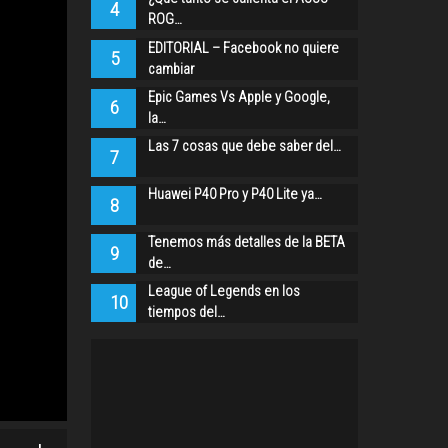
4
ROG…
EDITORIAL – Facebook no quiere
5
cambiar
Epic Games Vs Apple y Google,
6
la…
Las 7 cosas que debe saber del…
7
Huawei P40 Pro y P40 Lite ya…
8
Tenemos más detalles de la BETA
9
de…
League of Legends en los
10
tiempos del…