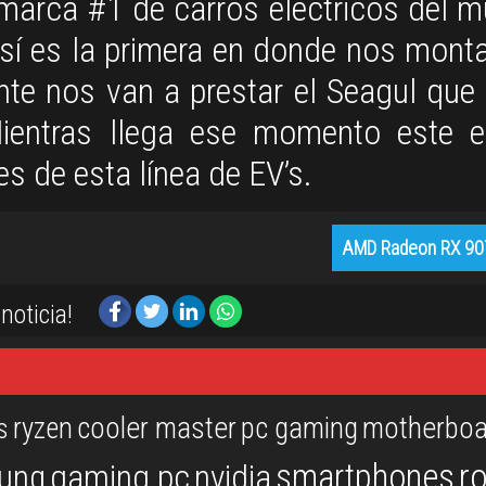
 marca #1 de carros eléctricos del 
o sí es la primera en donde nos mon
nte nos van a prestar el Seagul que 
Mientras llega ese momento este 
s de esta línea de EV’s.
AMD Radeon RX 90
noticia!
ryzen
cooler master
pc gaming
motherboa
s
r
smartphones
ung
gaming pc
nvidia