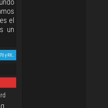
mundo
tamos
es el
es un
70 y RX…
rd
og