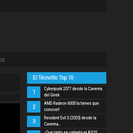
is
El Técnofilo Top 10
Cyberpunk 2077 desde la Caverna
1
del Geek
AMD Radeon 6000 la tienes que
2
conocer!
Resident Evil 3 (2020) desde la
3
Caverna…
¿Que tanto se calienta el ASUS