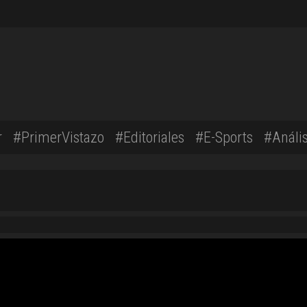
r
#PrimerVistazo
#Editoriales
#E-Sports
#Anális