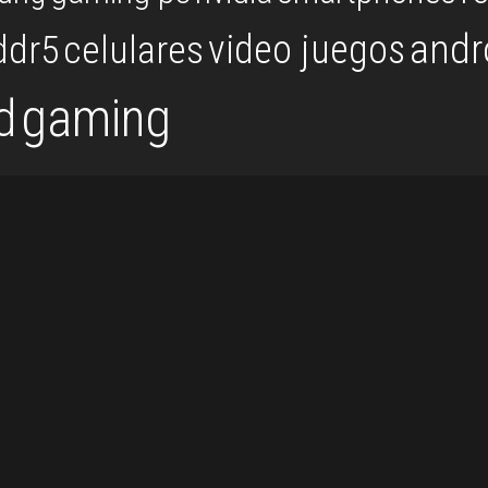
andr
video juegos
ddr5
celulares
gaming
d