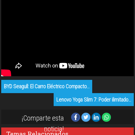
BYD Seagull: El Carro Eléctrico Compacto…
Lenovo Yoga Slim 7: Poder ilimitado…
¡Comparte esta
noticia!
Temas Relacionados