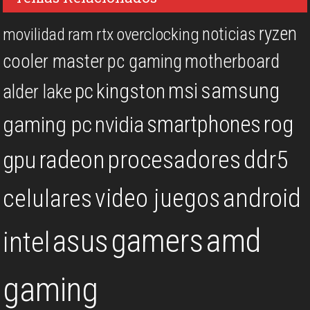
ryzen
noticias
overclocking
movilidad
ram
rtx
cooler master
pc gaming
motherboard
msi
samsung
kingston
pc
alder lake
rog
smartphones
gaming pc
nvidia
procesadores
ddr5
gpu
radeon
android
video juegos
celulares
gamers
amd
asus
intel
gaming