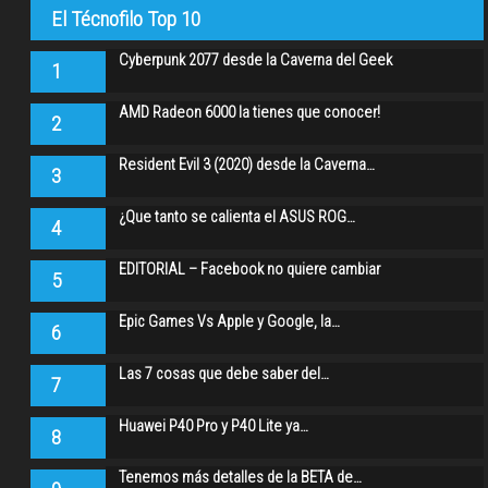
El Técnofilo Top 10
Cyberpunk 2077 desde la Caverna del Geek
1
AMD Radeon 6000 la tienes que conocer!
2
Resident Evil 3 (2020) desde la Caverna…
3
¿Que tanto se calienta el ASUS ROG…
4
EDITORIAL – Facebook no quiere cambiar
5
Epic Games Vs Apple y Google, la…
6
Las 7 cosas que debe saber del…
7
Huawei P40 Pro y P40 Lite ya…
8
Tenemos más detalles de la BETA de…