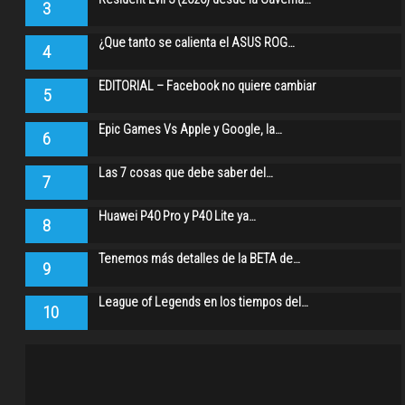
3
¿Que tanto se calienta el ASUS ROG…
4
EDITORIAL – Facebook no quiere cambiar
5
Epic Games Vs Apple y Google, la…
6
Las 7 cosas que debe saber del…
7
Huawei P40 Pro y P40 Lite ya…
8
Tenemos más detalles de la BETA de…
9
League of Legends en los tiempos del…
10