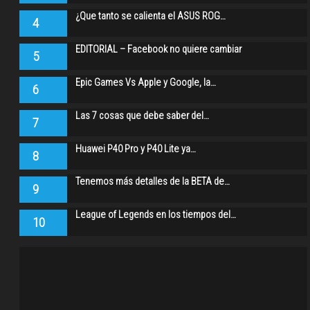
¿Que tanto se calienta el ASUS ROG…
4
EDITORIAL – Facebook no quiere cambiar
5
Epic Games Vs Apple y Google, la…
6
Las 7 cosas que debe saber del…
7
Huawei P40 Pro y P40 Lite ya…
8
Tenemos más detalles de la BETA de…
9
League of Legends en los tiempos del…
10