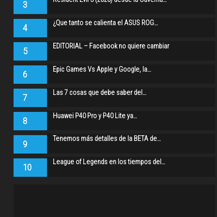
3
¿Que tanto se calienta el ASUS ROG…
4
EDITORIAL – Facebook no quiere cambiar
5
Epic Games Vs Apple y Google, la…
6
Las 7 cosas que debe saber del…
7
Huawei P40 Pro y P40 Lite ya…
8
Tenemos más detalles de la BETA de…
9
League of Legends en los tiempos del…
10