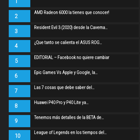
1
AMD Radeon 6000 la tienes que conocer!
2
Resident Evil 3 (2020) desde la Caverna…
3
¿Que tanto se calienta el ASUS ROG…
4
EDITORIAL – Facebook no quiere cambiar
5
Epic Games Vs Apple y Google, la…
6
Las 7 cosas que debe saber del…
7
Huawei P40 Pro y P40 Lite ya…
8
Tenemos más detalles de la BETA de…
9
League of Legends en los tiempos del…
10