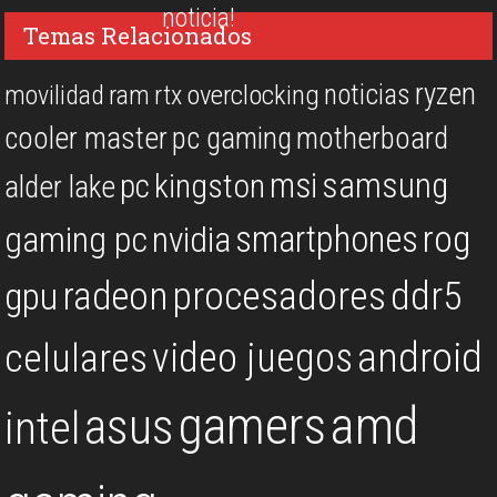
noticia!
Temas Relacionados
ryzen
noticias
overclocking
movilidad
ram
rtx
cooler master
pc gaming
motherboard
msi
samsung
kingston
pc
alder lake
rog
smartphones
gaming pc
nvidia
procesadores
ddr5
gpu
radeon
android
video juegos
celulares
gamers
amd
asus
intel