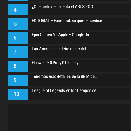
¿Que tanto se calienta el ASUS ROG…
4
EDITORIAL – Facebook no quiere cambiar
5
Epic Games Vs Apple y Google, la…
6
Las 7 cosas que debe saber del…
7
Huawei P40 Pro y P40 Lite ya…
8
Tenemos más detalles de la BETA de…
9
League of Legends en los tiempos del…
10