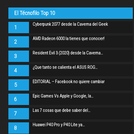
El Técnofilo Top 10
Cyberpunk 2077 desde la Caverna del Geek
1
AMD Radeon 6000 la tienes que conocer!
2
Resident Evil 3 (2020) desde la Caverna…
3
¿Que tanto se calienta el ASUS ROG…
4
EDITORIAL – Facebook no quiere cambiar
5
Epic Games Vs Apple y Google, la…
6
Las 7 cosas que debe saber del…
7
Huawei P40 Pro y P40 Lite ya…
8