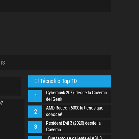
is
El Técnofilo Top 10
Cyberpunk 2077 desde la Caverna
1
del Geek
o?
AMD Radeon 6000 la tienes que
2
conocer!
Resident Evil 3 (2020) desde la
3
Caverna…
¿Que tanto se calienta el ASUS