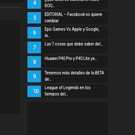
4
ROG…
EDITORIAL – Facebook no quiere
5
cambiar
Epic Games Vs Apple y Google,
6
la…
Las 7 cosas que debe saber del…
7
Huawei P40 Pro y P40 Lite ya…
8
Tenemos más detalles de la BETA
9
de…
League of Legends en los
10
tiempos del…