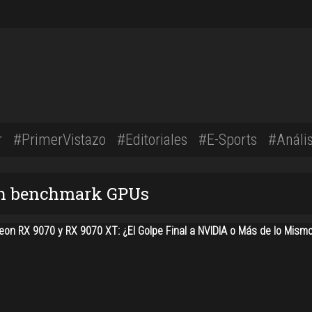
r
#PrimerVistazo
#Editoriales
#E-Sports
#Anális
con benchmark GPUs
on RX 9070 y RX 9070 XT: ¿El Golpe Final a NVIDIA o Más de lo Mism