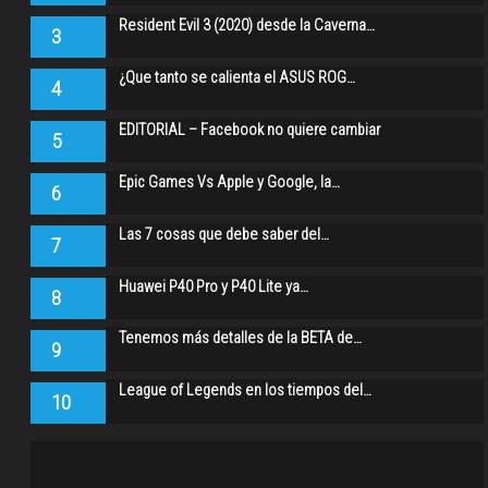
Resident Evil 3 (2020) desde la Caverna…
3
¿Que tanto se calienta el ASUS ROG…
4
EDITORIAL – Facebook no quiere cambiar
5
Epic Games Vs Apple y Google, la…
6
Las 7 cosas que debe saber del…
7
Huawei P40 Pro y P40 Lite ya…
8
Tenemos más detalles de la BETA de…
9
League of Legends en los tiempos del…
10