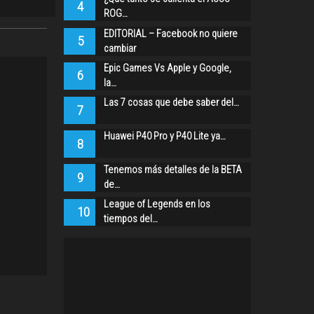
4
ROG…
EDITORIAL – Facebook no quiere
5
cambiar
Epic Games Vs Apple y Google,
6
la…
Las 7 cosas que debe saber del…
7
Huawei P40 Pro y P40 Lite ya…
8
Tenemos más detalles de la BETA
9
de…
League of Legends en los
10
tiempos del…