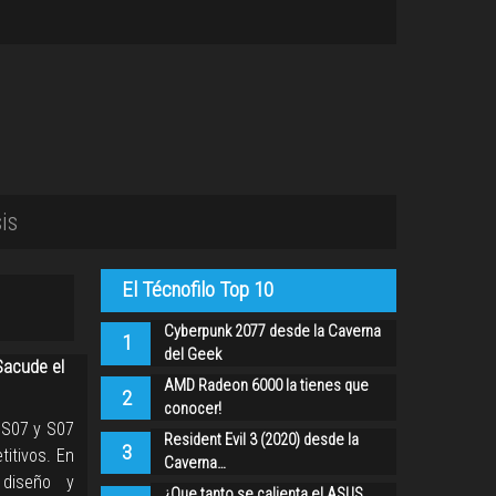
is
El Técnofilo Top 10
Cyberpunk 2077 desde la Caverna
1
del Geek
Sacude el
AMD Radeon 6000 la tienes que
2
conocer!
 S07 y S07
Resident Evil 3 (2020) desde la
3
itivos. En
Caverna…
 diseño y
¿Que tanto se calienta el ASUS