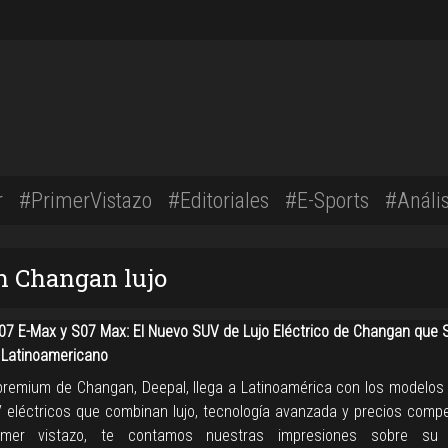
r
#PrimerVistazo
#Editoriales
#E-Sports
#Anális
n Changan lujo
07 E-Max y S07 Max: El Nuevo SUV de Lujo Eléctrico de Changan que 
Latinoamericano
 premium de Changan, Deepal, llega a Latinoamérica con los modelos
 eléctricos que combinan lujo, tecnología avanzada y precios compet
imer vistazo, te contamos nuestras impresiones sobre su