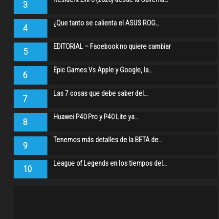
3
¿Que tanto se calienta el ASUS ROG…
4
EDITORIAL – Facebook no quiere cambiar
5
Epic Games Vs Apple y Google, la…
6
Las 7 cosas que debe saber del…
7
Huawei P40 Pro y P40 Lite ya…
8
Tenemos más detalles de la BETA de…
9
League of Legends en los tiempos del…
10