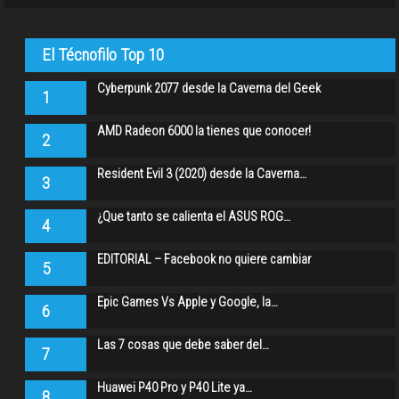
El Técnofilo Top 10
Cyberpunk 2077 desde la Caverna del Geek
1
AMD Radeon 6000 la tienes que conocer!
2
Resident Evil 3 (2020) desde la Caverna…
3
¿Que tanto se calienta el ASUS ROG…
4
EDITORIAL – Facebook no quiere cambiar
5
Epic Games Vs Apple y Google, la…
6
Las 7 cosas que debe saber del…
7
Huawei P40 Pro y P40 Lite ya…
8