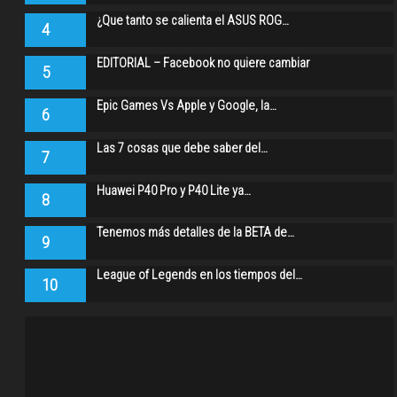
¿Que tanto se calienta el ASUS ROG…
4
EDITORIAL – Facebook no quiere cambiar
5
Epic Games Vs Apple y Google, la…
6
Las 7 cosas que debe saber del…
7
Huawei P40 Pro y P40 Lite ya…
8
Tenemos más detalles de la BETA de…
9
League of Legends en los tiempos del…
10