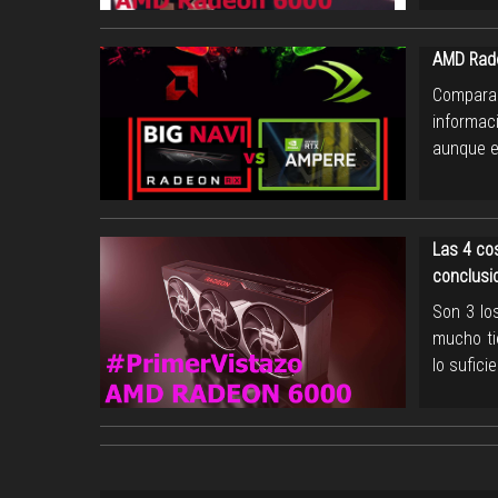
AMD Rade
Compara
informac
aunque e
Las 4 co
conclusi
Son 3 lo
mucho ti
lo sufici