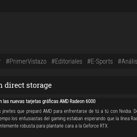
r
#PrimerVistazo
#Editoriales
#E-Sports
#Anális
 direct storage
n las nuevas tarjetas gráficas AMD Radeon 6000
s jinetes que preparó AMD para enfrentarse de tú a tú con Nvidia. 
empo los entusiastas del gaming estaban esperando que la línea Ra
entemente robusta para plantarle cara a la Geforce RTX.