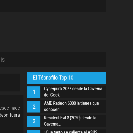
is
El Técnofilo Top 10
Cyberpunk 2077 desde la Caverna
1
del Geek
AMD Radeon 6000 la tienes que
2
Desde hace
conocer!
deon fuera
Resident Evil 3 (2020) desde la
3
Caverna…
¿Que tanto se calienta el ASUS