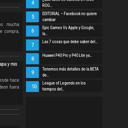
4
ROG…
EDITORIAL – Facebook no quiere
5
cambiar
mos mucha
Epic Games Vs Apple y Google,
6
de compra,
la…
Las 7 cosas que debe saber del…
7
Huawei P40 Pro y P40 Lite ya…
8
apa y mis
Tenemos más detalles de la BETA
9
de…
Desde hace
League of Legends en los
10
deon fuera
tiempos del…