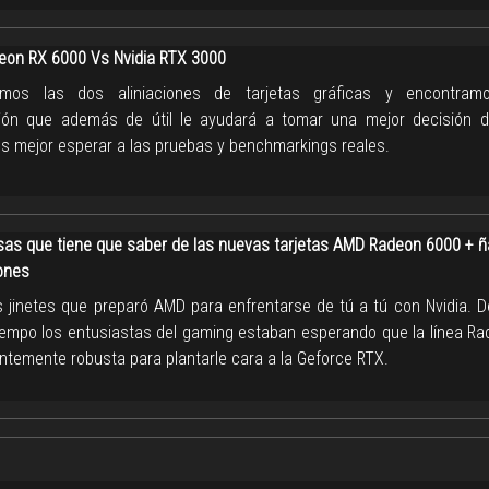
on RX 6000 Vs Nvidia RTX 3000
mos las dos aliniaciones de tarjetas gráficas y encontra
ión que además de útil le ayudará a tomar una mejor decisión 
s mejor esperar a las pruebas y benchmarkings reales.
sas que tiene que saber de las nuevas tarjetas AMD Radeon 6000 + ñ
ones
s jinetes que preparó AMD para enfrentarse de tú a tú con Nvidia. 
empo los entusiastas del gaming estaban esperando que la línea Ra
entemente robusta para plantarle cara a la Geforce RTX.