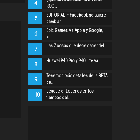
4
ROG…
EDITORIAL – Facebook no quiere
5
cambiar
Epic Games Vs Apple y Google,
6
la…
Las 7 cosas que debe saber del…
7
Huawei P40 Pro y P40 Lite ya…
8
Tenemos más detalles de la BETA
9
de…
League of Legends en los
10
tiempos del…