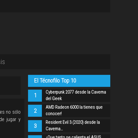
is
El Técnofilo Top 10
Cyberpunk 2077 desde la Caverna
1
del Geek
AMD Radeon 6000 la tienes que
2
es no sólo
conocer!
de jugar y
Resident Evil 3 (2020) desde la
3
Caverna…
¿Que tanto se calienta el ASUS