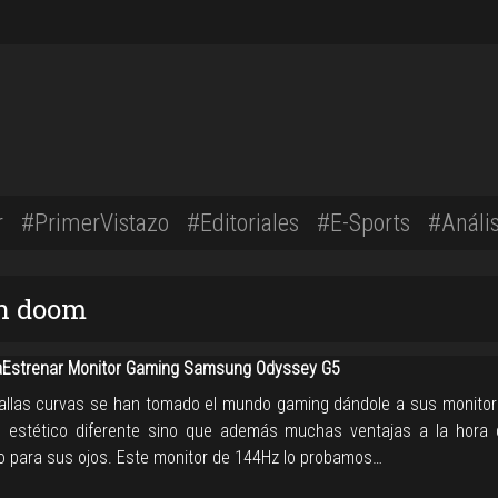
r
#PrimerVistazo
#Editoriales
#E-Sports
#Anális
on doom
Estrenar Monitor Gaming Samsung Odyssey G5
allas curvas se han tomado el mundo gaming dándole a sus monitor
 estético diferente sino que además muchas ventajas a la hora 
 para sus ojos. Este monitor de 144Hz lo probamos…