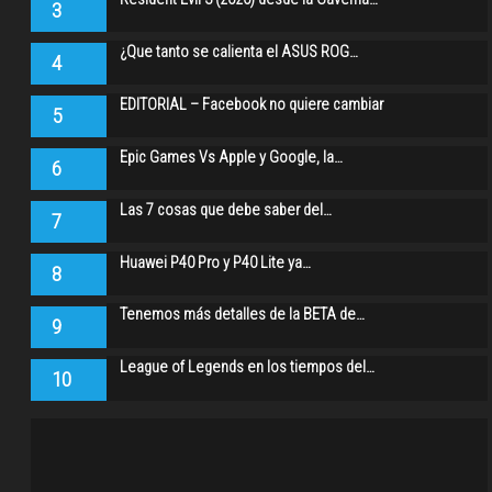
3
¿Que tanto se calienta el ASUS ROG…
4
EDITORIAL – Facebook no quiere cambiar
5
Epic Games Vs Apple y Google, la…
6
Las 7 cosas que debe saber del…
7
Huawei P40 Pro y P40 Lite ya…
8
Tenemos más detalles de la BETA de…
9
League of Legends en los tiempos del…
10