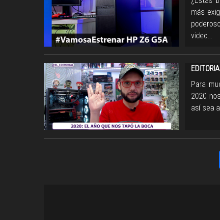
¿Estás b
más exig
poderoso
video…
EDITORIA
Para muc
2020 nos
así sea a