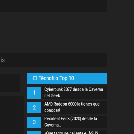
is
El Técnofilo Top 10
Cyberpunk 2077 desde la Caverna
1
del Geek
AMD Radeon 6000 la tienes que
2
conocer!
Resident Evil 3 (2020) desde la
3
Caverna…
¿Que tanto se calienta el ASUS