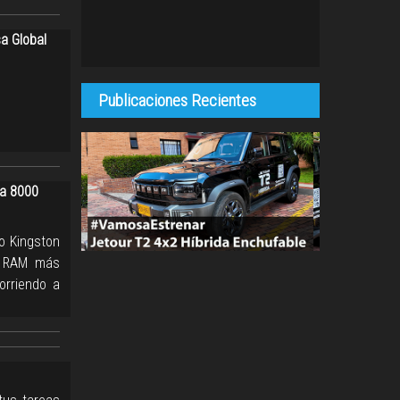
sa Global
Publicaciones Recientes
 a 8000
o Kingston
a RAM más
orriendo a