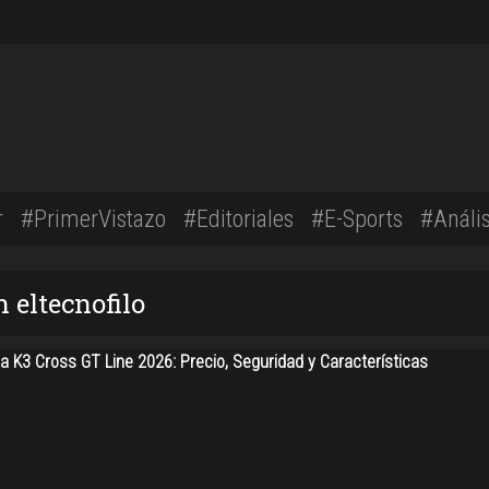
r
#PrimerVistazo
#Editoriales
#E-Sports
#Anális
 eltecnofilo
a K3 Cross GT Line 2026: Precio, Seguridad y Características