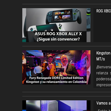
ROG XBOX 
Kingston
MT/s
¡Bienven
relanza
poderosa
impresio
Vamos a 