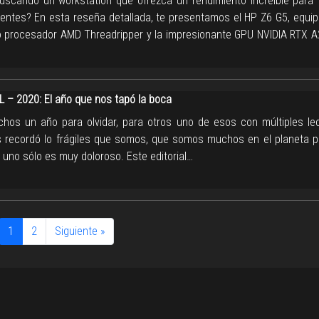
uscando un workstation que ofrezca un rendimiento increíble para 
entes? En esta reseña detallada, te presentamos el HP Z6 G5, equip
 procesador AMD Threadripper y la impresionante GPU NVIDIA RTX A
L – 2020: El año que nos tapó la boca
hos un año para olvidar, para otros uno de esos con múltiples lec
 recordó lo frágiles que somos, que somos muchos en el planeta p
 uno sólo es muy doloroso. Este editorial…
1
2
Siguiente »