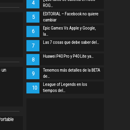
4
ROG…
EDITORIAL – Facebook no quiere
5
cambiar
Epic Games Vs Apple y Google,
6
la…
Las 7 cosas que debe saber del…
7
Huawei P40 Pro y P40 Lite ya…
8
e un
Tenemos más detalles de la BETA
9
de…
League of Legends en los
10
tiempos del…
Portable