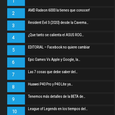
1
AMD Radeon 6000 la tienes que conocer!
2
Resident Evil 3 (2020) desde la Caverna…
3
¿Que tanto se calienta el ASUS ROG…
4
EDITORIAL – Facebook no quiere cambiar
5
Epic Games Vs Apple y Google, la…
6
Las 7 cosas que debe saber del…
7
Huawei P40 Pro y P40 Lite ya…
8
Tenemos más detalles de la BETA de…
9
League of Legends en los tiempos del…
10