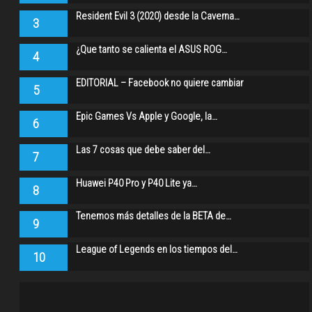
Resident Evil 3 (2020) desde la Caverna…
3
¿Que tanto se calienta el ASUS ROG…
4
EDITORIAL – Facebook no quiere cambiar
5
Epic Games Vs Apple y Google, la…
6
Las 7 cosas que debe saber del…
7
Huawei P40 Pro y P40 Lite ya…
8
Tenemos más detalles de la BETA de…
9
League of Legends en los tiempos del…
10