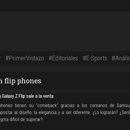
r
#PrimerVistazo
#Editoriales
#E-Sports
#Anális
n flip phones
Galaxy Z Flip sale a la venta
p-phones tienen su "comeback" gracias a los coreanos de Samsu
postar al diseño, la elegancia y a ser diferente. ¿Lo lograrán? ¿Ser
gma difícil de superar?.