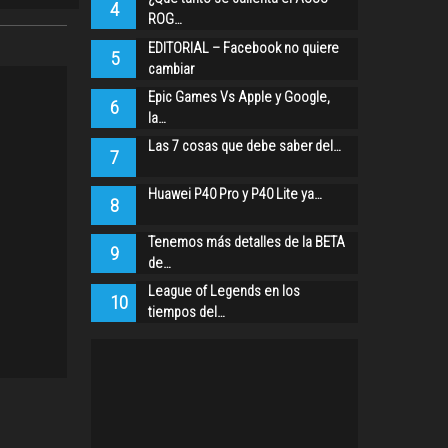
4
ROG…
EDITORIAL – Facebook no quiere
5
cambiar
Epic Games Vs Apple y Google,
6
la…
Las 7 cosas que debe saber del…
7
Huawei P40 Pro y P40 Lite ya…
8
Tenemos más detalles de la BETA
9
de…
League of Legends en los
10
tiempos del…