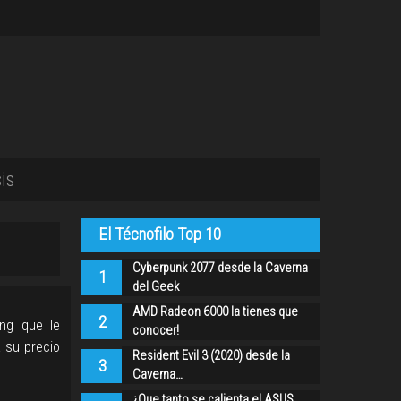
is
El Técnofilo Top 10
Cyberpunk 2077 desde la Caverna
1
del Geek
AMD Radeon 6000 la tienes que
2
ng que le
conocer!
á su precio
Resident Evil 3 (2020) desde la
3
Caverna…
¿Que tanto se calienta el ASUS