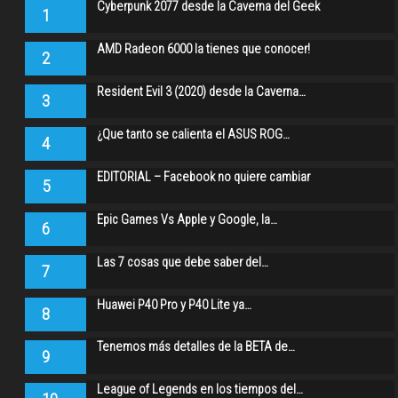
Cyberpunk 2077 desde la Caverna del Geek
1
AMD Radeon 6000 la tienes que conocer!
2
Resident Evil 3 (2020) desde la Caverna…
3
¿Que tanto se calienta el ASUS ROG…
4
EDITORIAL – Facebook no quiere cambiar
5
Epic Games Vs Apple y Google, la…
6
Las 7 cosas que debe saber del…
7
Huawei P40 Pro y P40 Lite ya…
8
Tenemos más detalles de la BETA de…
9
League of Legends en los tiempos del…