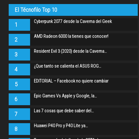
El Técnofilo Top 10
Cyberpunk 2077 desde la Caverna del Geek
1
AMD Radeon 6000 la tienes que conocer!
2
Resident Evil 3 (2020) desde la Caverna…
3
¿Que tanto se calienta el ASUS ROG…
4
EDITORIAL – Facebook no quiere cambiar
5
Epic Games Vs Apple y Google, la…
6
Las 7 cosas que debe saber del…
7
Huawei P40 Pro y P40 Lite ya…
8