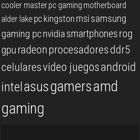
cooler master
pc gaming
motherboard
msi
samsung
kingston
pc
alder lake
rog
smartphones
gaming pc
nvidia
procesadores
ddr5
gpu
radeon
android
video juegos
celulares
gamers
amd
asus
intel
gaming