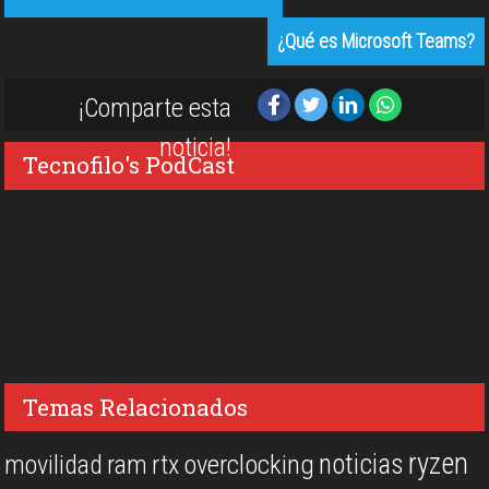
¿Qué es Microsoft Teams?
¡Comparte esta
noticia!
Tecnofilo's PodCast
Temas Relacionados
ryzen
noticias
overclocking
movilidad
ram
rtx