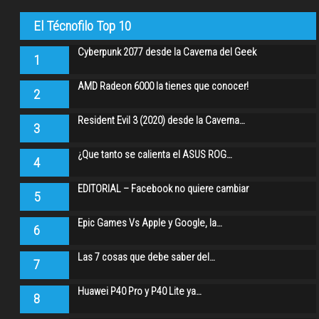
El Técnofilo Top 10
Cyberpunk 2077 desde la Caverna del Geek
1
AMD Radeon 6000 la tienes que conocer!
2
Resident Evil 3 (2020) desde la Caverna…
3
¿Que tanto se calienta el ASUS ROG…
4
EDITORIAL – Facebook no quiere cambiar
5
Epic Games Vs Apple y Google, la…
6
Las 7 cosas que debe saber del…
7
Huawei P40 Pro y P40 Lite ya…
8