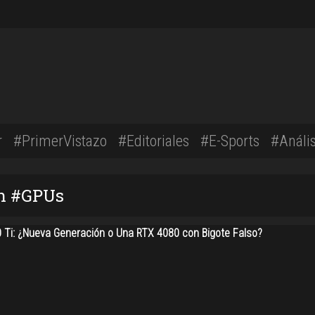
r
#PrimerVistazo
#Editoriales
#E-Sports
#Anális
on #GPUs
 Ti: ¿Nueva Generación o Una RTX 4080 con Bigote Falso?