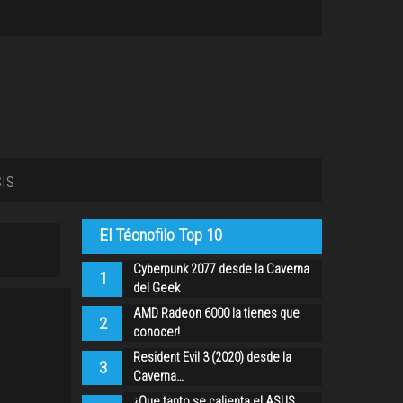
is
El Técnofilo Top 10
Cyberpunk 2077 desde la Caverna
1
del Geek
AMD Radeon 6000 la tienes que
2
conocer!
Resident Evil 3 (2020) desde la
3
Caverna…
¿Que tanto se calienta el ASUS