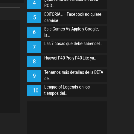
4
ROG…
EDITORIAL – Facebook no quiere
5
cambiar
Epic Games Vs Apple y Google,
6
la…
Las 7 cosas que debe saber del…
7
Huawei P40 Pro y P40 Lite ya…
8
Tenemos más detalles de la BETA
9
de…
League of Legends en los
10
tiempos del…