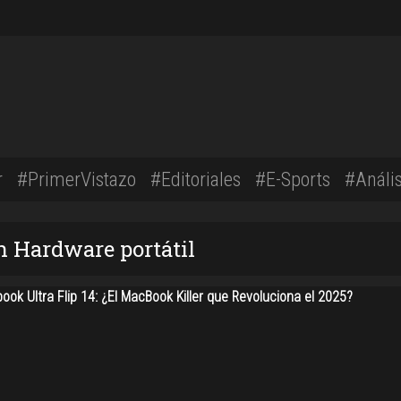
r
#PrimerVistazo
#Editoriales
#E-Sports
#Anális
n Hardware portátil
ok Ultra Flip 14: ¿El MacBook Killer que Revoluciona el 2025?