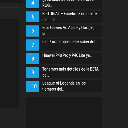
4
ROG…
EDITORIAL – Facebook no quiere
5
cambiar
Epic Games Vs Apple y Google,
6
la…
Las 7 cosas que debe saber del…
7
Huawei P40 Pro y P40 Lite ya…
8
Tenemos más detalles de la BETA
9
de…
League of Legends en los
10
tiempos del…