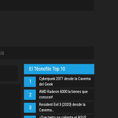
is
El Técnofilo Top 10
Cyberpunk 2077 desde la Caverna
1
del Geek
AMD Radeon 6000 la tienes que
2
conocer!
Resident Evil 3 (2020) desde la
3
Caverna…
¿Que tanto se calienta el ASUS