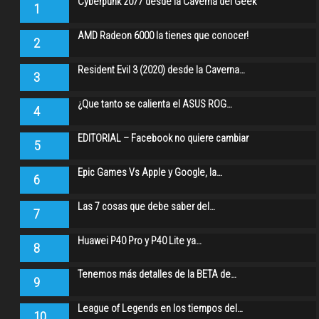
Cyberpunk 2077 desde la Caverna del Geek
1
AMD Radeon 6000 la tienes que conocer!
2
Resident Evil 3 (2020) desde la Caverna…
3
¿Que tanto se calienta el ASUS ROG…
4
EDITORIAL – Facebook no quiere cambiar
5
Epic Games Vs Apple y Google, la…
6
Las 7 cosas que debe saber del…
7
Huawei P40 Pro y P40 Lite ya…
8
Tenemos más detalles de la BETA de…
9
League of Legends en los tiempos del…
10