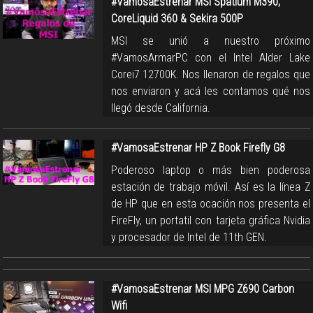
#VamosaEstrenar MSI Spatium M390,
CoreLiquid 360 & Sekira 500P
MSI se unió a nuestro próximo
#VamosArmarPC con el Intel Alder Lake
Corei7 12700K. Nos llenaron de regalos que
nos enviaron y acá les contamos qué nos
llegó desde California.
#VamosaEstrenar HP Z Book Firefly G8
Poderoso laptop o más bien poderosa
estación de trabajo móvil. Así es la línea Z
de HP que en esta ocación nos presenta el
FireFly, un portatil con tarjeta gráfica Nvidia
y procesador de Intel de 11th GEN.
#VamosaEstrenar MSI MPG Z690 Carbon
Wifi