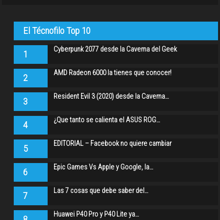
El Técnofilo Top 10
Cyberpunk 2077 desde la Caverna del Geek
1
AMD Radeon 6000 la tienes que conocer!
2
Resident Evil 3 (2020) desde la Caverna…
3
¿Que tanto se calienta el ASUS ROG…
4
EDITORIAL – Facebook no quiere cambiar
5
Epic Games Vs Apple y Google, la…
6
Las 7 cosas que debe saber del…
7
Huawei P40 Pro y P40 Lite ya…
8