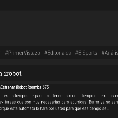
r
#PrimerVistazo
#Editoriales
#E-Sports
#Anális
n irobot
Estrenar iRobot Roomba 675
n estos tiempos de pandemia tenemos mucho tiempo encerrados e
ay tareas que son muy necesarias pero aburridas. Barrer ya no se
porque esta autómata lo hará por usted para que ese tiempo se…