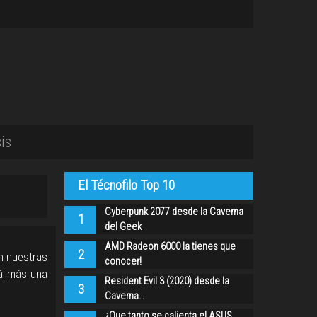
is
El Técnofilo Top 10
Cyberpunk 2077 desde la Caverna
1
del Geek
AMD Radeon 6000 la tienes que
2
n nuestras
conocer!
rá más una
Resident Evil 3 (2020) desde la
3
Caverna…
¿Que tanto se calienta el ASUS