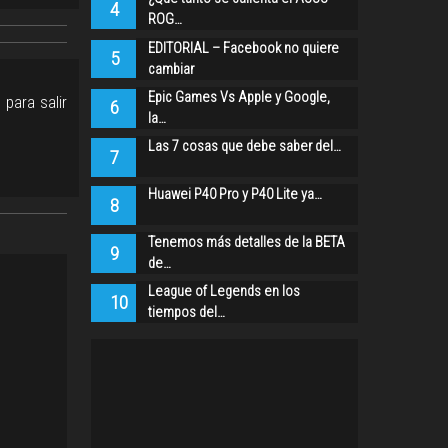
4
ROG…
EDITORIAL – Facebook no quiere
5
cambiar
Epic Games Vs Apple y Google,
para salir
6
la…
Las 7 cosas que debe saber del…
7
Huawei P40 Pro y P40 Lite ya…
8
Tenemos más detalles de la BETA
9
de…
League of Legends en los
10
tiempos del…