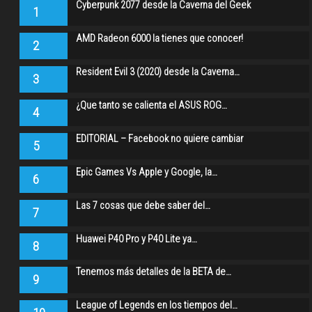
Cyberpunk 2077 desde la Caverna del Geek
1
AMD Radeon 6000 la tienes que conocer!
2
Resident Evil 3 (2020) desde la Caverna…
3
¿Que tanto se calienta el ASUS ROG…
4
EDITORIAL – Facebook no quiere cambiar
5
Epic Games Vs Apple y Google, la…
6
Las 7 cosas que debe saber del…
7
Huawei P40 Pro y P40 Lite ya…
8
Tenemos más detalles de la BETA de…
9
League of Legends en los tiempos del…