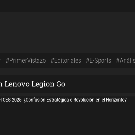
r
#PrimerVistazo
#Editoriales
#E-Sports
#Anális
on Lenovo Legion Go
l CES 2025: ¿Confusión Estratégica o Revolución en el Horizonte?