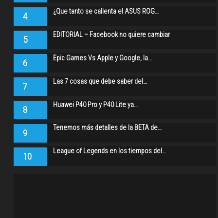
¿Que tanto se calienta el ASUS ROG…
4
EDITORIAL – Facebook no quiere cambiar
5
Epic Games Vs Apple y Google, la…
6
Las 7 cosas que debe saber del…
7
Huawei P40 Pro y P40 Lite ya…
8
Tenemos más detalles de la BETA de…
9
League of Legends en los tiempos del…
10