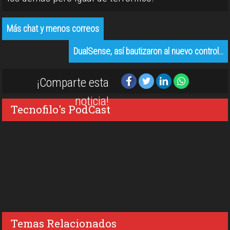
Más chat y menos correos
DualSense, así bautizaron al nuevo control…
¡Comparte esta
noticia!
Tecnofilo's PodCast
Temas Relacionados