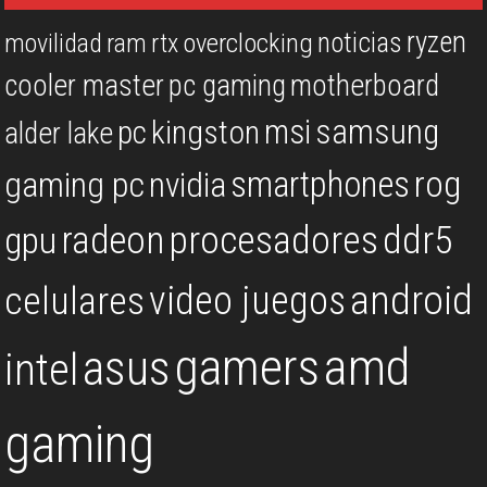
ryzen
noticias
overclocking
movilidad
ram
rtx
cooler master
pc gaming
motherboard
msi
samsung
kingston
pc
alder lake
rog
smartphones
gaming pc
nvidia
procesadores
ddr5
gpu
radeon
android
video juegos
celulares
gamers
amd
asus
intel
gaming