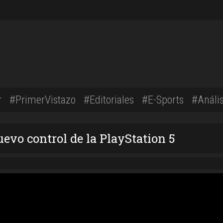
r
#PrimerVistazo
#Editoriales
#E-Sports
#Anális
uevo control de la PlayStation 5