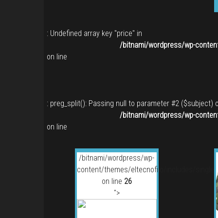
: Undefined array key "price" in
/bitnami/wordpress/wp-content
on line
: preg_split(): Passing null to parameter #2 ($subject) 
/bitnami/wordpress/wp-content
on line
/bitnami/wordpress/wp-
content/themes/eltecnofilo/includes/single
on line
26
">