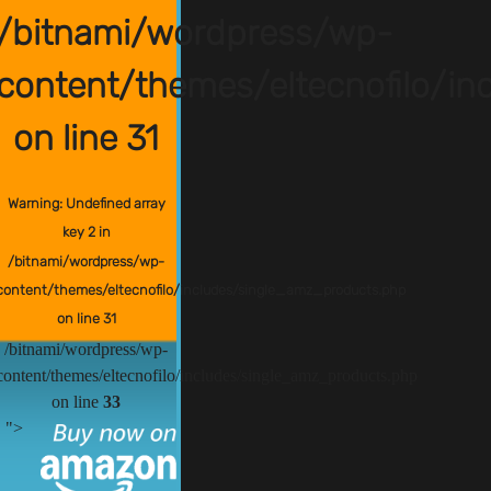
/bitnami/wordpress/wp-
content/themes/eltecnofilo/i
on line
31
Warning
: Undefined array
key 2 in
/bitnami/wordpress/wp-
content/themes/eltecnofilo/includes/single_amz_products.php
on line
31
/bitnami/wordpress/wp-
content/themes/eltecnofilo/includes/single_amz_products.php
on line
33
">