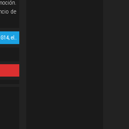
moción.
ncio de
G14, el…