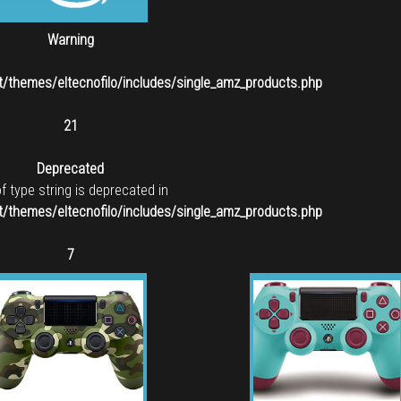
Warning
/themes/eltecnofilo/includes/single_amz_products.php
21
Deprecated
of type string is deprecated in
/themes/eltecnofilo/includes/single_amz_products.php
7
_amz_products.php