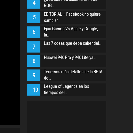
4
ROG…
EDITORIAL – Facebook no quiere
5
cambiar
Epic Games Vs Apple y Google,
6
la…
Las 7 cosas que debe saber del…
7
Huawei P40 Pro y P40 Lite ya…
8
Tenemos más detalles de la BETA
9
de…
League of Legends en los
10
tiempos del…