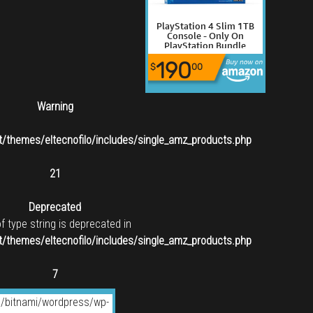
PlayStation 4 Slim 1TB
Console - Only On
PlayStation Bundle
190
$
00
Warning
/themes/eltecnofilo/includes/single_amz_products.php
21
Deprecated
of type string is deprecated in
/themes/eltecnofilo/includes/single_amz_products.php
7
/bitnami/wordpress/wp-