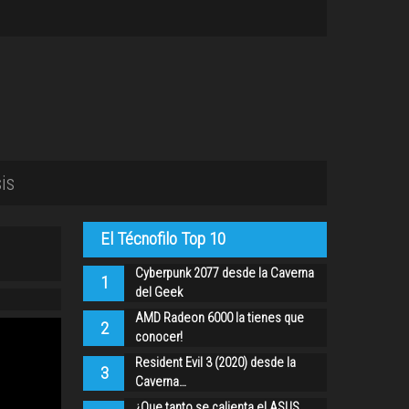
is
El Técnofilo Top 10
Cyberpunk 2077 desde la Caverna
1
del Geek
AMD Radeon 6000 la tienes que
2
conocer!
Resident Evil 3 (2020) desde la
3
Caverna…
¿Que tanto se calienta el ASUS