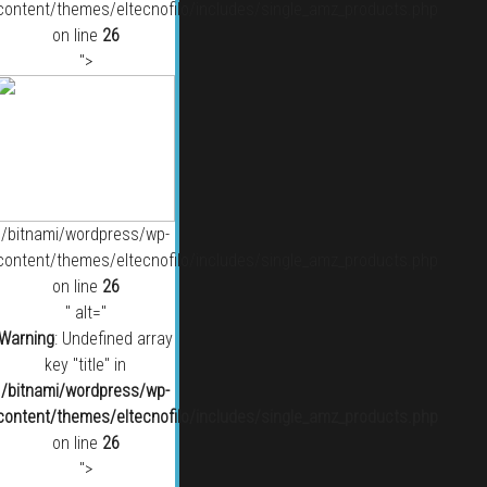
content/themes/eltecnofilo/includes/single_amz_products.php
on line
26
">
/bitnami/wordpress/wp-
content/themes/eltecnofilo/includes/single_amz_products.php
on line
26
" alt="
Warning
: Undefined array
key "title" in
/bitnami/wordpress/wp-
content/themes/eltecnofilo/includes/single_amz_products.php
on line
26
">