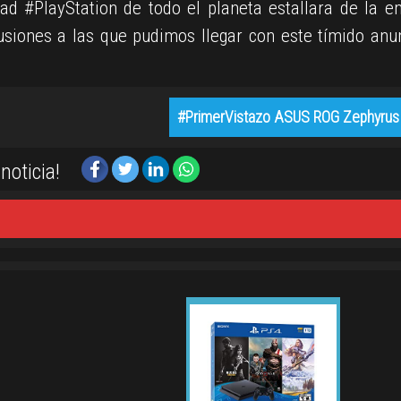
ad #PlayStation de todo el planeta estallara de la e
usiones a las que pudimos llegar con este tímido anu
#PrimerVistazo ASUS ROG Zephyrus 
noticia!