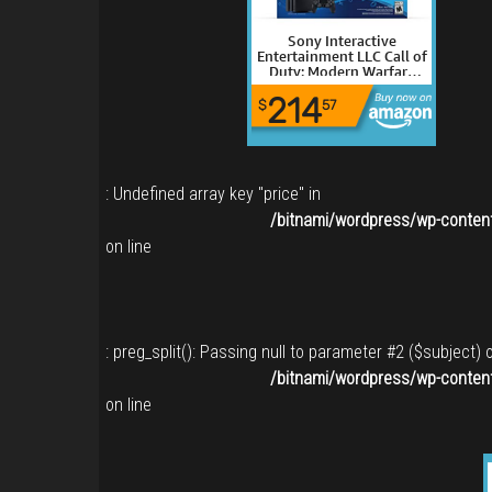
Sony Interactive
Entertainment LLC Call of
Duty: Modern Warfare
PlayStation 4 Pro Bundle
214
- PlayStation 4
$
57
: Undefined array key "price" in
/bitnami/wordpress/wp-content
on line
: preg_split(): Passing null to parameter #2 ($subject) 
/bitnami/wordpress/wp-content
on line