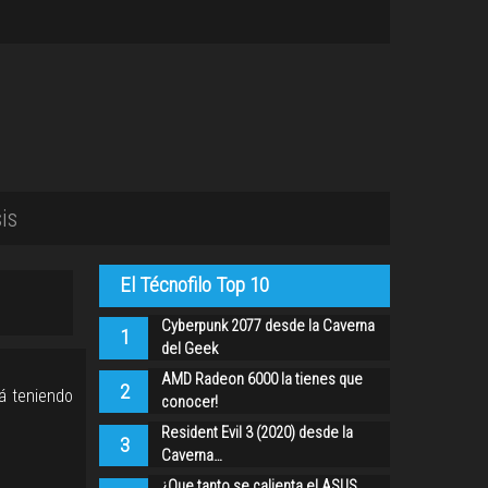
is
El Técnofilo Top 10
Cyberpunk 2077 desde la Caverna
1
del Geek
AMD Radeon 6000 la tienes que
2
á teniendo
conocer!
Resident Evil 3 (2020) desde la
3
Caverna…
¿Que tanto se calienta el ASUS