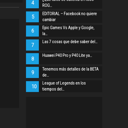
4
ROG…
EDITORIAL – Facebook no quiere
5
cambiar
Epic Games Vs Apple y Google,
6
la…
Las 7 cosas que debe saber del…
7
Huawei P40 Pro y P40 Lite ya…
8
Tenemos más detalles de la BETA
9
de…
League of Legends en los
10
tiempos del…