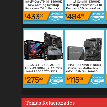
Intel® CoreTM i9-14900K
Intel Core i9-13900K
New Gaming Desktop
Desktop Processor 24 (8
Processor 24 (8 P-cores +
P-cores + 16 E-cores) with
16 E-cores) with
Integrated Graphics -
433
484
Integrated Graphics -
Unlocked
$
00
$
99
Unlocked
GIGABYTE Z690 AORUS
MSI PRO Z690-P DDR4
Elite AX DDR4 (LGA 1700/
ProSeries Motherboard
Intel Z690/ ATX/ DDR4/
(ATX, 12th Gen Intel Core,
Quad M.2/ PCIe 5.0/ USB
LGA 1700 Socket, DDR4,
275
115
3.2 Gen2X2 Type-C/WiFi
PCIe 4, CFX, M.2 Slots)
$
00
$
05
6/2.5GbE LAN/Gaming
Motherboard)
Temas Relacionados