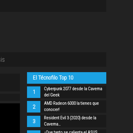
is
El Técnofilo Top 10
Cyberpunk 2077 desde la Caverna
1
del Geek
AMD Radeon 6000 la tienes que
2
conocer!
Resident Evil 3 (2020) desde la
3
Caverna…
¿Que tanto se calienta el ASUS