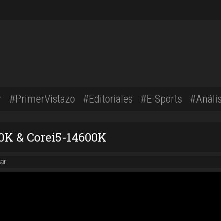
r
#PrimerVistazo
#Editoriales
#E-Sports
#Anális
0K & Corei5-14600K
ar