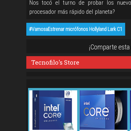
Nos tocó el turno de probar los nuevos
procesador más rápido del planeta?
#VamosaEstrenar micrófonos Hollyland Lark C1
¡Comparte esta 
Tecnofilo's Store