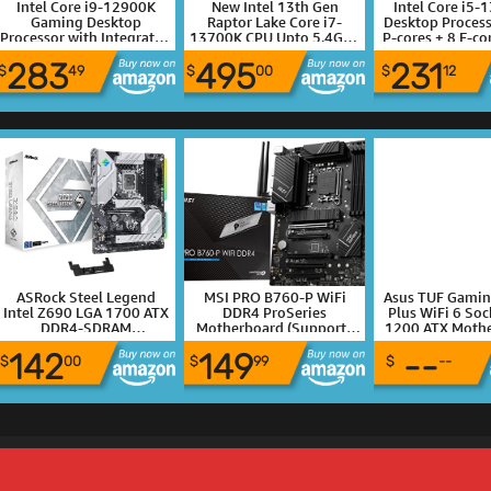
Intel Core i9-12900K
New Intel 13th Gen
Intel Core i5-
Gaming Desktop
Raptor Lake Core i7-
Desktop Process
Processor with Integrated
13700K CPU Upto 5.4GHz
P-cores + 8 E-co
Graphics and 16 (8P+8E)
Boost Speed Best Gaming
Integrated Gra
283
495
231
Cores up to 5.2 GHz
CPU with Enhanced
Unlocke
$
49
$
00
$
12
Unlocked LGA1700 600
Overclocking Features for
Series Chipset 125W
Z790 MB RTX 4090 Card
BX8071513700K
ASRock Steel Legend
MSI PRO B760-P WiFi
Asus TUF Gamin
Intel Z690 LGA 1700 ATX
DDR4 ProSeries
Plus WiFi 6 Soc
DDR4-SDRAM
Motherboard (Supports
1200 ATX Mothe
Motherboard
12th/13th/14th Gen Intel
Intel 11th/10
142
149
--
Processors, LGA 1700,
Processors, 4 
$
00
$
99
$
--
DDR4, PCIe 4.0, M.2,
128GB DDR4, 14
2.5Gbps LAN, USB 3.2
Stage, USB 3.2, 
Gen2, HDMI/DP, Wi-Fi 6E,
5.1, Windows 10
Bluetooth 5.3, ATX)
with MTC HDMI