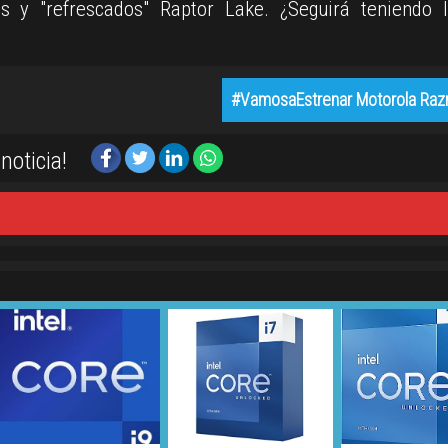
 y "refrescados" Raptor Lake. ¿Seguirá teniendo I
#VamosaEstrenar Motorola Razr
noticia!