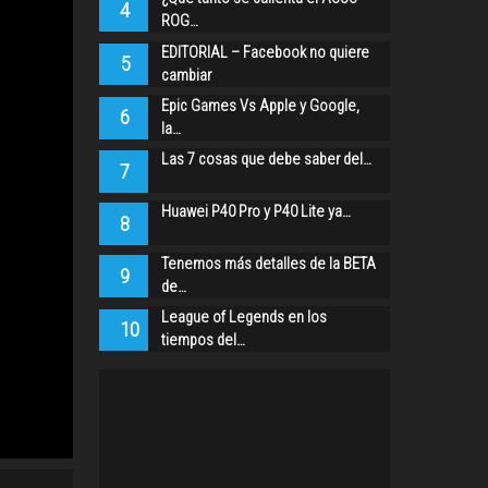
4
ROG…
EDITORIAL – Facebook no quiere
5
cambiar
Epic Games Vs Apple y Google,
6
la…
Las 7 cosas que debe saber del…
7
Huawei P40 Pro y P40 Lite ya…
8
Tenemos más detalles de la BETA
9
de…
League of Legends en los
10
tiempos del…