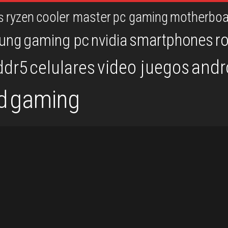
ryzen
cooler master
pc gaming
motherboa
s
r
smartphones
ung
gaming pc
nvidia
andr
video juegos
ddr5
celulares
gaming
d