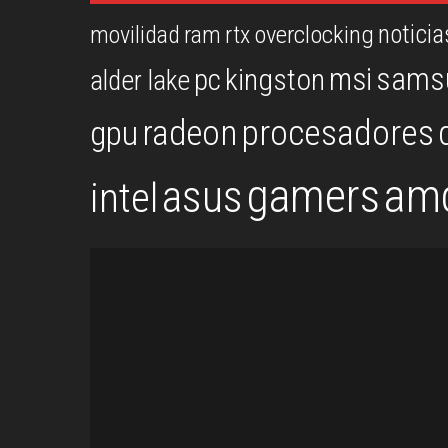
noticia
overclocking
movilidad
ram
rtx
msi
sams
kingston
pc
alder lake
procesadores
gpu
radeon
gamers
am
asus
intel