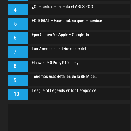
¿Que tanto se calienta el ASUS ROG…
4
EDITORIAL – Facebook no quiere cambiar
5
Epic Games Vs Apple y Google, la…
6
Las 7 cosas que debe saber del…
7
Huawei P40 Pro y P40 Lite ya…
8
Tenemos más detalles de la BETA de…
9
League of Legends en los tiempos del…
10