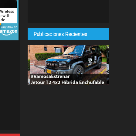
Wireless
 with
ade
rgonomic
, 4-8
uttons,
Publicaciones Recientes
Sensor
)