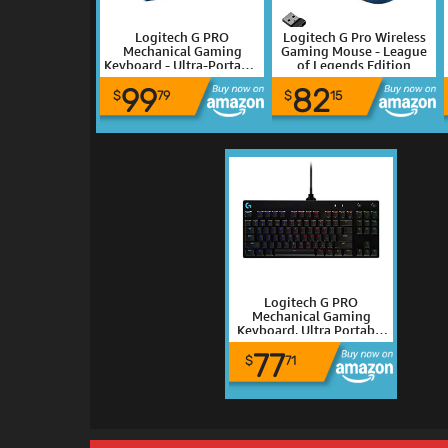
Logitech G PRO
Logitech G Pro Wireless
Mechanical Gaming
Gaming Mouse - League
Keyboard - Ultra-Portable
of Legends Edition
Tenkeyless Design,
99
82
Detachable USB Cable,
$
79
$
15
LIGHTSYNC RGB Backlit
Keys, Official League of
Legends Edition
Logitech G PRO
Mechanical Gaming
Keyboard, Ultra Portable
Tenkeyless Design,
77
Detachable Micro USB
$
71
Cable, 16.8 Million Color
LIGHTSYNC RGB Backlit
Keys