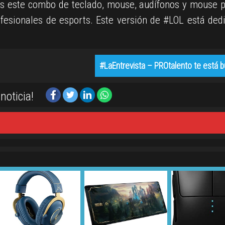
 es este combo de teclado, mouse, audífonos y mouse 
ofesionales de esports. Este versión de #LOL está ded
#LaEntrevista – PROtalento te está 
noticia!