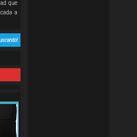
pad que
icada a
buscando!