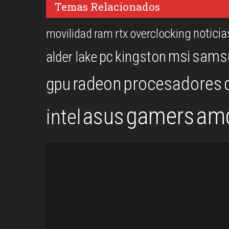
Temas Relacionados
noticia
overclocking
movilidad
ram
rtx
msi
sams
kingston
pc
alder lake
procesadores
gpu
radeon
gamers
am
asus
intel