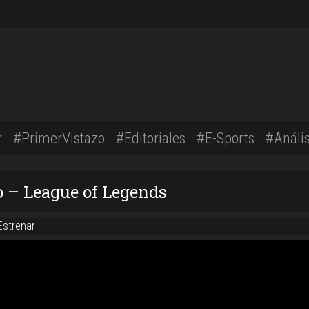
r
#PrimerVistazo
#Editoriales
#E-Sports
#Anális
 – League of Legends
strenar