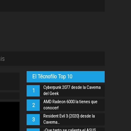
is
El Técnofilo Top 10
Cyberpunk 2077 desde la Caverna
1
del Geek
AMD Radeon 6000 la tienes que
2
conocer!
Resident Evil 3 (2020) desde la
3
Caverna…
¿Que tanto se calienta el ASUS