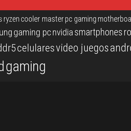
ryzen
cooler master
pc gaming
motherboa
s
r
smartphones
ung
gaming pc
nvidia
andr
video juegos
ddr5
celulares
gaming
d