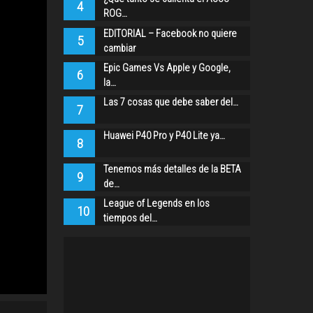
4
ROG…
EDITORIAL – Facebook no quiere
5
cambiar
Epic Games Vs Apple y Google,
6
la…
Las 7 cosas que debe saber del…
7
Huawei P40 Pro y P40 Lite ya…
8
Tenemos más detalles de la BETA
9
de…
League of Legends en los
10
tiempos del…