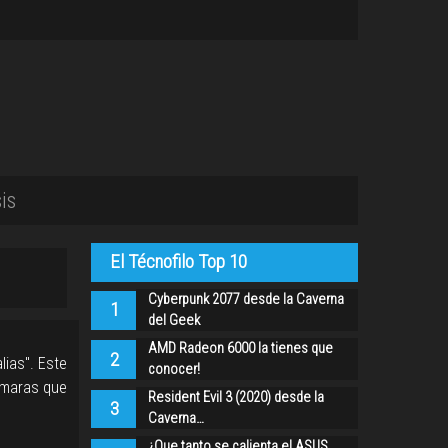
is
El Técnofilo Top 10
Cyberpunk 2077 desde la Caverna
1
del Geek
AMD Radeon 6000 la tienes que
2
lias". Este
conocer!
ámaras que
Resident Evil 3 (2020) desde la
3
Caverna…
¿Que tanto se calienta el ASUS