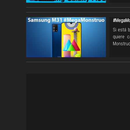
#MegaMo
Si está 
quiere 
Monstruo