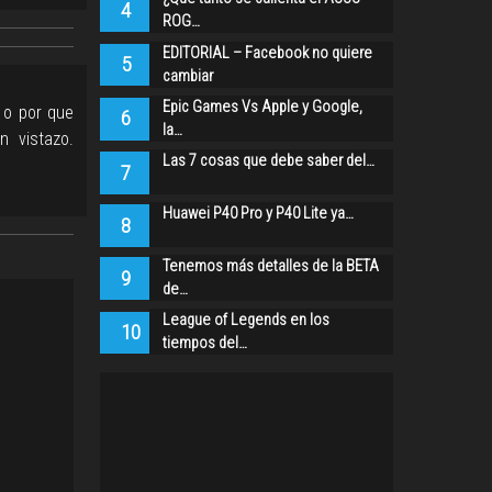
4
ROG…
EDITORIAL – Facebook no quiere
5
cambiar
Epic Games Vs Apple y Google,
 o por que
6
la…
 vistazo.
Las 7 cosas que debe saber del…
7
Huawei P40 Pro y P40 Lite ya…
8
Tenemos más detalles de la BETA
9
de…
League of Legends en los
10
tiempos del…