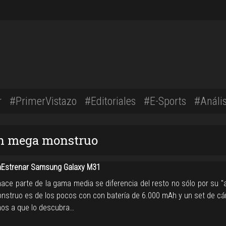
r
#PrimerVistazo
#Editoriales
#E-Sports
#Anális
on mega monstruo
Estrenar Samsung Galaxy M31
ace parte de la gama media se diferencia del resto no sólo por su "a
struo es de los pocos con con batería de 6.000 mAh y un set de c
amos a que lo descubra…