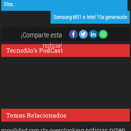
Strix…
Samsung M31 e Intel 10a generación
¡Comparte esta
noticia!
Tecnofilo's PodCast
Temas Relacionados
ryzen
noticias
overclocking
movilidad
ram
rtx