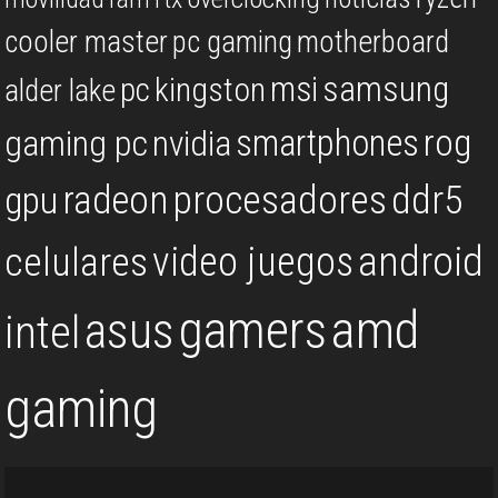
cooler master
pc gaming
motherboard
msi
samsung
kingston
pc
alder lake
rog
smartphones
gaming pc
nvidia
procesadores
ddr5
gpu
radeon
android
video juegos
celulares
gamers
amd
asus
intel
gaming