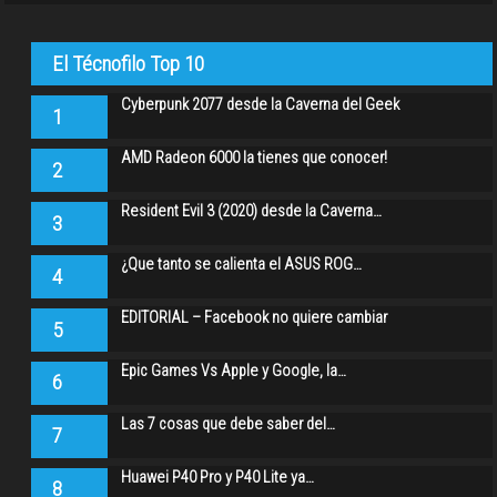
El Técnofilo Top 10
Cyberpunk 2077 desde la Caverna del Geek
1
AMD Radeon 6000 la tienes que conocer!
2
Resident Evil 3 (2020) desde la Caverna…
3
¿Que tanto se calienta el ASUS ROG…
4
EDITORIAL – Facebook no quiere cambiar
5
Epic Games Vs Apple y Google, la…
6
Las 7 cosas que debe saber del…
7
Huawei P40 Pro y P40 Lite ya…
8